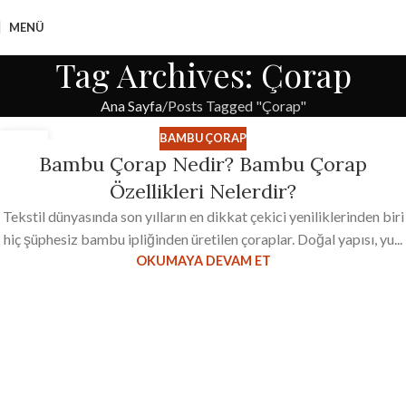
MENÜ
Tag Archives: Çorap
Ana Sayfa
Posts Tagged "Çorap"
BAMBU ÇORAP
12
Bambu Çorap Nedir? Bambu Çorap
EKI
Özellikleri Nelerdir?
Tekstil dünyasında son yılların en dikkat çekici yeniliklerinden biri
hiç şüphesiz bambu ipliğinden üretilen çoraplar. Doğal yapısı, yu...
OKUMAYA DEVAM ET