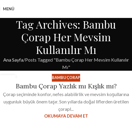
MENÜ
Tag Archives: Bambu
Çorap Her Mevsim
Kullanılır Mı
Ana Sayfa
Posts Tagged "Bambu Çorap Her Mevsim Kullanılır
Mı"
BAMBU ÇORAP
08
Bambu Çorap Yazlık mı Kışlık mı?
KAS
Çorap seçiminde konfor, nefes alabilirlik ve mevsim koşullarına
uygunluk büyük önem taşır. Son yıllarda doğal liflerden üretilen
çorapl...
OKUMAYA DEVAM ET